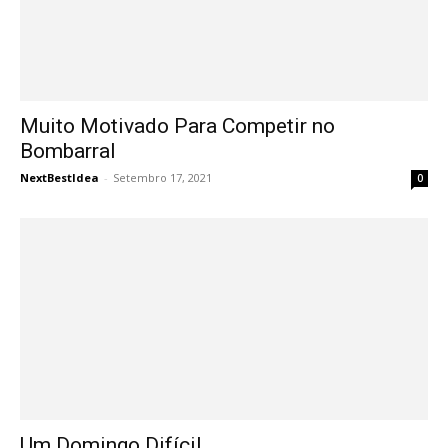
Muito Motivado Para Competir no
Bombarral
NextBestIdea
-
Setembro 17, 2021
0
Um Domingo Difícil