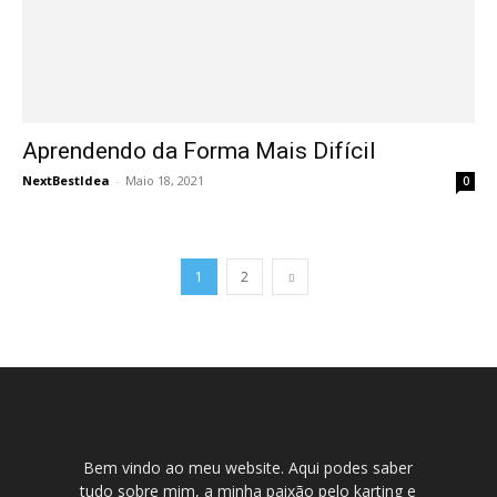
Aprendendo da Forma Mais Difícil
NextBestIdea
-
Maio 18, 2021
0
1
2
Bem vindo ao meu website. Aqui podes saber
tudo sobre mim, a minha paixão pelo karting e