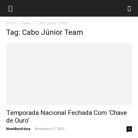
Início
Tags
Cabo Júnior Team
Tag: Cabo Júnior Team
Temporada Nacional Fechada Com ‘Chave
de Ouro’
NextBestIdea
-
Novembro 7, 2021
0