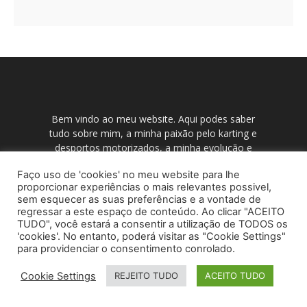
Bem vindo ao meu website. Aqui podes saber
tudo sobre mim, a minha paixão pelo karting e
desportos motorizados, a minha evolução e
como a minha família me ajuda, as notícias das
Faço uso de 'cookies' no meu website para lhe
corridas que faço, o calendário, resultados, etc.
proporcionar experiências o mais relevantes possivel,
Também podes ver as minhas fotos e vídeos e
sem esquecer as suas preferências e a vontade de
conhecer os meus patrocinadores.
regressar a este espaço de conteúdo. Ao clicar "ACEITO
TUDO", você estará a consentir a utilização de TODOS os
'cookies'. No entanto, poderá visitar as "Cookie Settings"
para providenciar o consentimento conrolado.
POLÍTICA DE PRIVACIDADE
TERMOS DE USO
Cookie Settings
REJEITO TUDO
ACEITO TUDO
© NextBestIdea (Todos os Direitos Reservados)