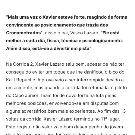
“Mais uma vez o Xavier esteve forte, reagindo de forma
convincente ao posicionamento que trazia dos
Cronometrados”
, disse o pai, Vasco Lázaro.
“Ele está
melhor a cada dia, física, técnica e psicologicamente.
Além disso, está-se a divertir em pista”
.
Na Corrida 2, Xavier Lázaro saiu bem, apesar de não ter
conseguido evitar um toque que lhe danificou o bico do
Kart Republic. A prova veio a ser interrompida devido a
um acidente, mas quando a corrida foi retomada, o piloto
do Cabo Júnior Team foi de novo forte na luta pelas
melhores posições, envolvendo-se em disputas com
alguns adversários bem mais experientes. Ao fim das 13
voltas da corrida, Xavier Lázaro terminou no 11º lugar.
Este registo não valoriza o bom desempenho do jovem
de oito anos nesta que foi a derradeira corrida do ano no