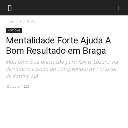
Início
NOTÍCIAS
NOTÍCIAS
Mentalidade Forte Ajuda A
Bom Resultado em Braga
Mais uma boa prestação para Xavier Lázaro, na
derradeira corrida do Campeonato de Portugal
de Karting KIA.
Outubro 4, 2021