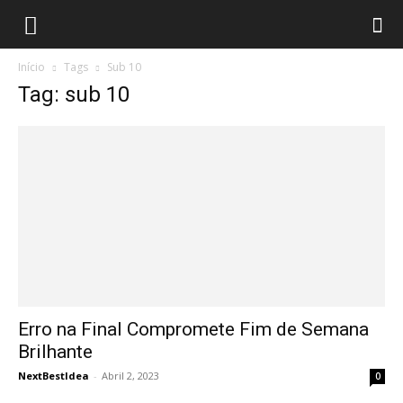
Início
Tags
Sub 10
Tag: sub 10
Erro na Final Compromete Fim de Semana
Brilhante
NextBestIdea
-
Abril 2, 2023
0