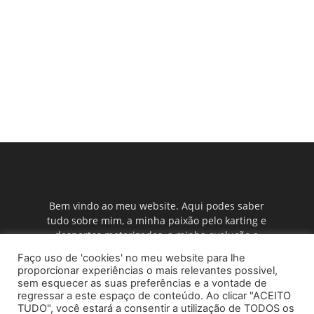
Bem vindo ao meu website. Aqui podes saber
tudo sobre mim, a minha paixão pelo karting e
desportos motorizados, a minha evolução e
como a minha família me ajuda, as notícias das
Faço uso de 'cookies' no meu website para lhe
corridas que faço, o calendário, resultados, etc.
proporcionar experiências o mais relevantes possivel,
Também podes ver as minhas fotos e vídeos e
sem esquecer as suas preferências e a vontade de
conhecer os meus patrocinadores.
regressar a este espaço de conteúdo. Ao clicar "ACEITO
TUDO", você estará a consentir a utilização de TODOS os