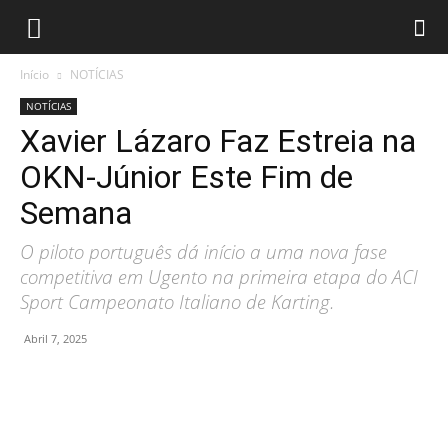
Início
NOTÍCIAS
NOTÍCIAS
Xavier Lázaro Faz Estreia na
OKN-Júnior Este Fim de
Semana
O piloto português dá início a uma nova fase
competitiva em Ugento na primeira etapa do ACI
Sport Campeonato Italiano de Karting.
Abril 7, 2025