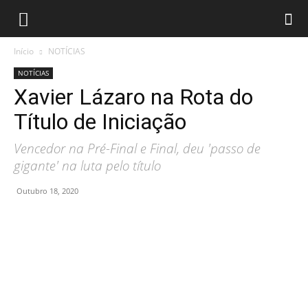
Início
NOTÍCIAS
NOTÍCIAS
Xavier Lázaro na Rota do
Título de Iniciação
Vencedor na Pré-Final e Final, deu 'passo de
gigante' na luta pelo título
Outubro 18, 2020