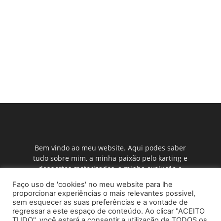
Bem vindo ao meu website. Aqui podes saber
tudo sobre mim, a minha paixão pelo karting e
desportos motorizados, a minha evolução e
como a minha família me ajuda, as notícias das
Faço uso de 'cookies' no meu website para lhe
corridas que faço, o calendário, resultados, etc.
proporcionar experiências o mais relevantes possivel,
Também podes ver as minhas fotos e vídeos e
sem esquecer as suas preferências e a vontade de
conhecer os meus patrocinadores.
regressar a este espaço de conteúdo. Ao clicar "ACEITO
TUDO", você estará a consentir a utilização de TODOS os