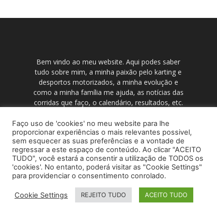
Bem vindo ao meu website. Aqui podes saber
tudo sobre mim, a minha paixão pelo karting e
desportos motorizados, a minha evolução e
como a minha família me ajuda, as notícias das
corridas que faço, o calendário, resultados, etc.
Também podes ver as minhas fotos e vídeos e
conhecer os meus patrocinadores.
Faço uso de 'cookies' no meu website para lhe
proporcionar experiências o mais relevantes possivel,
sem esquecer as suas preferências e a vontade de
regressar a este espaço de conteúdo. Ao clicar "ACEITO
TUDO", você estará a consentir a utilização de TODOS os
POLÍTICA DE PRIVACIDADE
TERMOS DE USO
'cookies'. No entanto, poderá visitar as "Cookie Settings"
para providenciar o consentimento conrolado.
© NextBestIdea (Todos os Direitos Reservados)
Cookie Settings
REJEITO TUDO
ACEITO TUDO