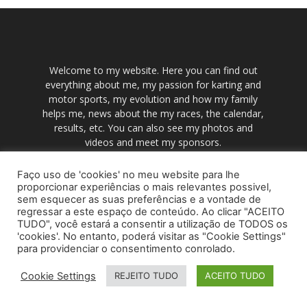
Welcome to my website. Here you can find out
everything about me, my passion for karting and
motor sports, my evolution and how my family
helps me, news about the my races, the calendar,
results, etc. You can also see my photos and
videos and meet my sponsors.
Faço uso de 'cookies' no meu website para lhe
proporcionar experiências o mais relevantes possivel,
PRIVACY POLICY
TERMS OF USE
sem esquecer as suas preferências e a vontade de
regressar a este espaço de conteúdo. Ao clicar "ACEITO
© NextBestIdea (All Rights Reserved)
TUDO", você estará a consentir a utilização de TODOS os
'cookies'. No entanto, poderá visitar as "Cookie Settings"
para providenciar o consentimento conrolado.
Cookie Settings
REJEITO TUDO
ACEITO TUDO