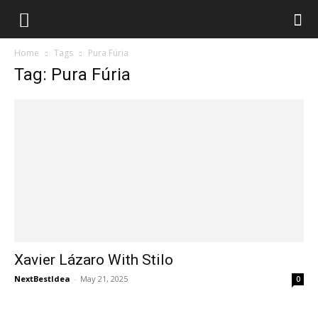
Home
Tags
Pura Fúria
Tag: Pura Fúria
Xavier Lázaro With Stilo
NextBestIdea
-
May 21, 2025
0